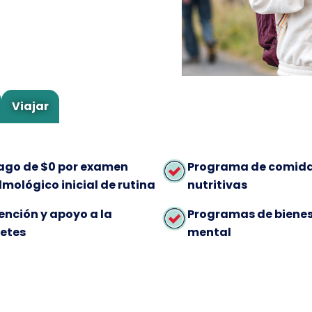
Viajar
go de $0 por examen
Programa de comid
lmológico inicial de rutina
nutritivas
ención y apoyo a la
Programas de biene
etes
mental