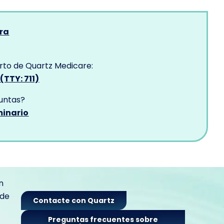
ora
rto de Quartz Medicare:
5
(TTY: 711)
untas?
minario
n
 de
Contacte con Quartz
Preguntas frecuentes sobre