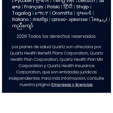
| Русский | 한국어
|
Tiếng Việt
|
Deitsch
|
ໄທ
ລາວ
|
Français
|
Polski
|
हिंदी
|
Shqip
|
Tagalog
|
አማርኛ
|
Oromiffa
|
ગુજરાતી
|
Italiano
|
ភាសាខ្មែរ
|
српско-.хрватски
|
ไทยاردو
|
ကညီကျော်
2026
Todos los derechos reservados.
Los planes de salud Quartz son ofrecidos por
Quartz Health Benefit Plans Corporation, Quartz
Health Plan Corporation, Quartz Health Plan MN
Corporation y Quartz Health Insurance
Corporation, que son entidades jurídicas
independientes. Para más información, consulte
nuestra página
Empresas y licencias
.