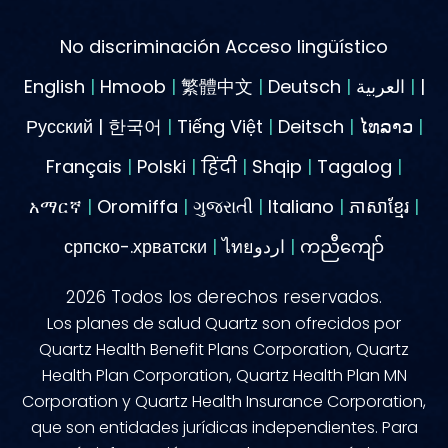
No discriminación Acceso lingüístico
English
|
Hmoob
|
繁體中文
|
Deutsch
|
العربية
|
|
Русский | 한국어
|
Tiếng Việt
|
Deitsch
|
ໄທລາວ
|
Français
|
Polski
|
हिंदी
|
Shqip
|
Tagalog
|
አማርኛ
|
Oromiffa
|
ગુજરાતી
|
Italiano
|
ភាសាខ្មែរ
|
српско-.хрватски
|
ไทยاردو
|
ကညီကျော်
2026
Todos los derechos reservados.
Los planes de salud Quartz son ofrecidos por
Quartz Health Benefit Plans Corporation, Quartz
Health Plan Corporation, Quartz Health Plan MN
Corporation y Quartz Health Insurance Corporation,
que son entidades jurídicas independientes. Para