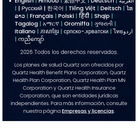
English
|
Hmoob
|
繁體中文
|
Deutsch
|
العربية
|
| Русский | 한국어
|
Tiếng Việt
|
Deitsch
|
ໄທ
ລາວ
|
Français
|
Polski
|
हिंदी
|
Shqip
|
Tagalog
|
አማርኛ
|
Oromiffa
|
ગુજરાતી
|
Italiano
|
ភាសាខ្មែរ
|
српско-.хрватски
|
ไทยاردو
|
ကညီကျော်
2026
Todos los derechos reservados.
Los planes de salud Quartz son ofrecidos por
Quartz Health Benefit Plans Corporation, Quartz
Health Plan Corporation, Quartz Health Plan MN
Corporation y Quartz Health Insurance
Corporation, que son entidades jurídicas
independientes. Para más información, consulte
nuestra página
Empresas y licencias
.